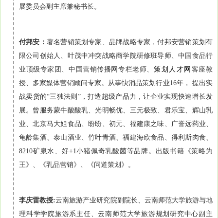
展委员会副主席兼秘书长。
付邦安：
著名营销策划专家、品牌战略专家，付邦安营销策划有
限公司创始人、叶茂中冲突战略商学院研修班导师、中国食品行
业顶级专家团、中国营销传播网专栏老师、
策划人才网
客座教
授、多家媒体营销顾问专家。从事快消品策划行业16年， 提出实
战卖货的“三独法则”，打造超级产品力，让企业实现快速增长发
展。曾服务蒙牛酸酸乳、光明畅优、三元极致、君乐宝、辉山乳
业、北京马大姐食品、盼盼、初元、福建康之味、广誉远药业、
龟龄集酒、泰山酒业、竹叶青酒、福建海欣食品、得利斯肉食、
8210矿泉水、好+1小猪佩奇乳酸菌等品牌。出版书籍《策略为
王》、《乳品营销》、《问道策划》。
李庆雷教授:
云南旅游产业研究院副院长、云南师范大学旅游与地
理科学学院旅游系主任、云南师范大学旅游规划研究中心副主