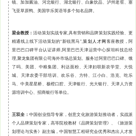
镜、加加酱油、河北银行、湖北银行、白象饮品、泸州老窖、塞
飞亚草原鸭、美国学乐英语等多个知名品牌。
梁金教授：
活动策划实战专家,具有营销和品牌策划实践经验、更
精通线上线下活动策划的“新锐黑马”,
策划人才网
客座教授，阿
里巴巴口碑平台认证讲师,阿里巴巴天津运营中心探坦科技总经
理,聚龙集团有限公司海外市场总策划。服务过阿里巴巴口碑、饿
了吗、美团、中粮集团、利达面粉、天津妇联新农学堂、大悦
城、天津农委干部培训、欢乐谷、方特、江小白、浩克、吃乐
马、中美星星桥、极橙口腔、天津银行、光大银行、天津人力资
源培训中心、招商银行等单位。
王双全：
中国创业指导专家，创意文化旅游策划推动者，实战派
个人品牌策划专家，高等院校教材《品牌策划管理》、《旅游策
划理论与实务》副主编，中国智慧工程研究会优秀和杰出人才发