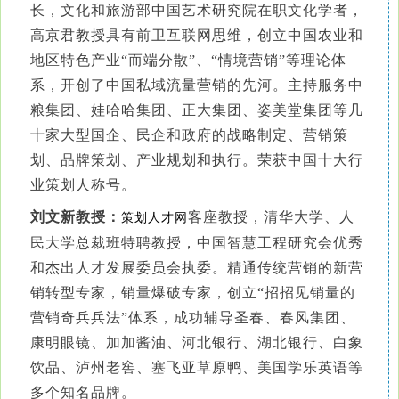
长，文化和旅游部中国艺术研究院在职文化学者，
高京君教授具有前卫互联网思维，创立中国农业和
地区特色产业“而端分散”、“情境营销”等理论体
系，开创了中国私域流量营销的先河。主持服务中
粮集团、娃哈哈集团、正大集团、姿美堂集团等几
十家大型国企、民企和政府的战略制定、营销策
划、品牌策划、产业规划和执行。荣获中国十大行
业策划人称号。
刘文新教授：
客座教授，清华大学、人
策划人才网
民大学总裁班特聘教授，中国智慧工程研究会优秀
和杰出人才发展委员会执委。精通传统营销的新营
销转型专家，销量爆破专家，创立“招招见销量的
营销奇兵兵法”体系，成功辅导圣春、春风集团、
康明眼镜、加加酱油、河北银行、湖北银行、白象
饮品、泸州老窖、塞飞亚草原鸭、美国学乐英语等
多个知名品牌。