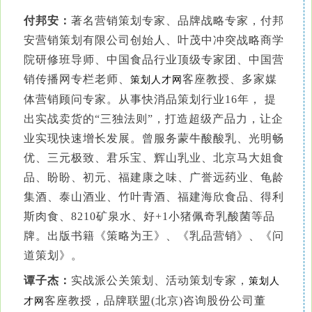
付邦安：
著名营销策划专家、品牌战略专家，付邦
安营销策划有限公司创始人、叶茂中冲突战略商学
院研修班导师、中国食品行业顶级专家团、中国营
销传播网专栏老师、
客座教授、多家媒
策划人才网
体营销顾问专家。从事快消品策划行业16年， 提
出实战卖货的“三独法则”，打造超级产品力，让企
业实现快速增长发展。曾服务蒙牛酸酸乳、光明畅
优、三元极致、君乐宝、辉山乳业、北京马大姐食
品、盼盼、初元、福建康之味、广誉远药业、龟龄
集酒、泰山酒业、竹叶青酒、福建海欣食品、得利
斯肉食、8210矿泉水、好+1小猪佩奇乳酸菌等品
牌。出版书籍《策略为王》、《乳品营销》、《问
道策划》。
谭子杰：
实战派公关策划、活动策划专家，
策划人
客座教授，品牌联盟(北京)咨询股份公司董
才网