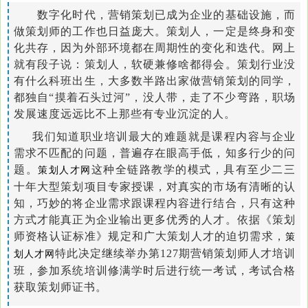
数字化时代，营销策划已成为企业的基础设施，而
做策划师的工作也日益庞大。策划人，一定是终身和变
化共存，因为外部环境都在周期性的变化和迭代。网上
就有段子说：策划人，软硬兼修啥都得会。
策划行业没
有什么科班出生，大多数半路出家做营销策划的同学，
都独自“摸着石头过河”，没人带，走了不少弯路，职场
发展速度远远比不上那些有专业沉淀的人。
我们知道职业培训最大的难题就是课程内容与企业
需求不匹配的问题，普遍存在眼高手低，知多行少的问
题。
这种全链路教学的模式，具有至少二三
策划人才网
十年大型策划项目专家授课，对真实的市场有清晰的认
知，巧妙的将企业需求跟课程内容进行结合，只有这种
方式才能真正为企业输出更多优秀的人才。
依据《策划
师资格认证标准》规定和广大策划人才的迫切需求，
策
特此决定继续举办第127期营销策划师人才培训
划人才网
班，参加系统培训修满学时后进行统一考试，考试合格
获取策划师证书。