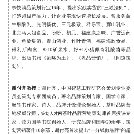
事快消品策划行业16年， 提出实战卖货的“三独法则”，
打造超级产品力，让企业实现快速增长发展。曾服务蒙
牛酸酸乳、光明畅优、三元极致、君乐宝、辉山乳业、
北京马大姐食品、盼盼、初元、福建康之味、广誉远药
业、龟龄集酒、泰山酒业、竹叶青酒、福建海欣食品、
得利斯肉食、8210矿泉水、好+1小猪佩奇乳酸菌等品
牌。出版书籍《策略为王》、《乳品营销》、《问道策
划》。
谢付亮教授：
谢付亮，中国智慧工程研究会策划专业委
员会策划专家团成员，著名品牌策划专家、国学专家、
畅销书作家、诗人，品牌开锋理论创始人，茶叶品牌营
销权威导师，
茶叶品牌营销策划师首席授课专
策划人才网
家，读力国学书院创始人。研究品牌和国学20余年，策
划营销著作10余部，谢付亮首次提出“一分钱做品牌”的超