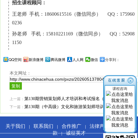
招生课程顾问：
王老师 手机：18600615516（微信同步） QQ：175960
0236
孙老师 手机：15810221169（微信同步） QQ：52908
1150
QQ空间
新浪微博
腾讯微博
人人网
微信
分享到：
本文网址：
课程咨询
上一篇：
第130期营销策划师人才培训和考试报名（中/高级）
下一篇：
第130期（中高级）文化和旅游策划师培训和考试报名
关于我们
联系我们
合作推广
法律声明
服务条
|
|
|
|
款
诚征英才
|