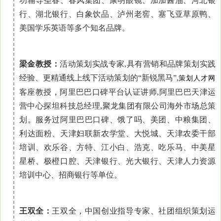
功辅导圣春、春风集团、康明眼镜、加加酱油、河北银
行、湖北银行、白象饮品、泸州老窖、塞飞亚草原鸭、
美国学乐英语等多个知名品牌。
梁金教授：
活动策划实战专家,具有营销和品牌策划实践
经验、更精通线上线下活动策划的“新锐黑马”,
策划人才网
客座教授，阿里巴巴口碑平台认证讲师,阿里巴巴天津运
营中心探坦科技总经理,聚龙集团有限公司海外市场总策
划。服务过阿里巴巴口碑、饿了吗、美团、中粮集团、
利达面粉、天津妇联新农学堂、大悦城、天津农委干部
培训、欢乐谷、方特、江小白、浩克、吃乐马、中美星
星桥、极橙口腔、天津银行、光大银行、天津人力资源
培训中心、招商银行等单位。
王双全：
王双全，中国创业指导专家、社团组织策划运