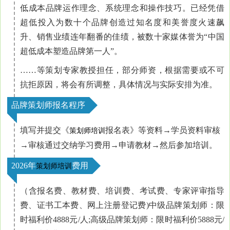
低成本品牌运作理念、系统理念和操作技巧。已经凭借
超低投入为数十个品牌创造过知名度和美誉度火速飙
升、销售业绩连年翻番的佳绩，被数十家媒体誉为“中国
超低成本塑造品牌第一人”。
……等策划专家教授担任，部分师资，根据需要或不可
抗拒原因，将会有所调整，具体情况与实际安排为准。
品牌策划师报名程序
填写并提交《
报名表》等资料→
学员资料
审核
策划师培训
→审核通过交纳学习费用→申请教材→然后参加培训。
2026年
费用
策划师培训
（含报名费、教材费、培训费、考试费、专家评审指导
费、证书工本费、网上注册登记费)中级品牌策划师：
限
时
福利价4888元/人;高级
品牌
策划师：
限时
福利价
5888元/