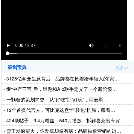
策划宝典
更多>>
· 3126亿萌宠生意背后，品牌都在抢着给年轻人的“家…
· 继“中产三宝”后，昂跑和Alo联手定义了一个新阶级…
· 一颗糖的策划简史：从“好吃”到“好玩”，阿麦斯…
· 12年首换代言人，可比克这盘“年轻化”棋局，藏着…
· 424条帖子，9.4万粉丝，540万播放：拆解喜茶出海背…
· 雪王发疯能火，你发疯却像有病：品牌抽象营销的边…