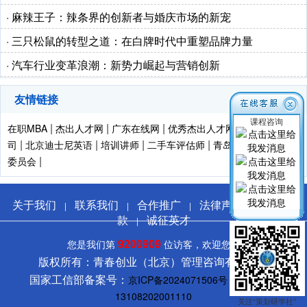
· 麻辣王子：辣条界的创新者与婚庆市场的新宠
· 三只松鼠的转型之道：在白牌时代中重塑品牌力量
· 汽车行业变革浪潮：新势力崛起与营销创新
友情链接
课程咨询
|
|
|
|
在职MBA
杰出人才网
广东在线网
优秀杰出人才网
活动策划公
|
|
|
|
|
司
北京迪士尼英语
培训讲师
二手车评估师
青岛培训
策划专业
|
委员会
关于我们
联系我们
合作推广
法律声明
服务条
|
|
|
|
款
诚征英才
|
9200909
您是我们第
位访客，欢迎您！
版权所有：青春创业（北京）管理咨询有限公司
国家工信部备案号：
京ICP备2024071506号
冀公网安备
13108202001110
关注“策划研学社”