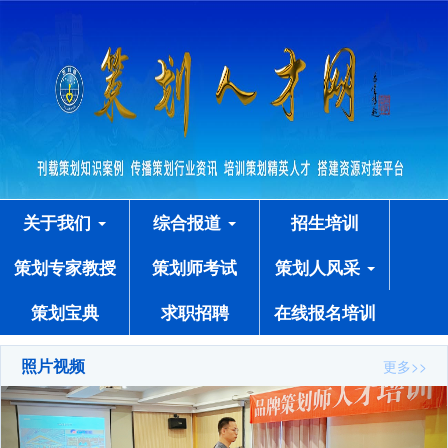
关于我们
综合报道
招生培训
策划专家教授
策划师考试
策划人风采
策划宝典
求职招聘
在线报名培训
照片视频
更多>>
Previous
Next