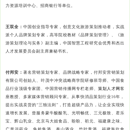
力资源培训中心、招商银行等单位。
王双全：
中国创业指导专家，创意文化旅游策划推动者，实战
派个人品牌策划专家，高等院校教材《品牌策划管理》、《旅
游策划理论与实务》副主编，中国智慧工程研究会优秀和杰出
人才发展委员会副主席兼秘书长。
付邦安：
著名营销策划专家、品牌战略专家，付邦安营销策划
有限公司创始人、叶茂中冲突战略商学院研修班导师、中国食
品行业顶级专家团、中国营销传播网专栏老师、
策划人才网
客
座教授、多家媒体营销顾问专家。从事快消品策划行业16年，
提出实战卖货的“三独法则”，打造超级产品力，让企业实现快
速增长发展。曾服务蒙牛酸酸乳、光明畅优、三元极致、君乐
宝、辉山乳业、北京马大姐食品、盼盼、初元、福建康之味、
广誉远药业、龟龄集酒、泰山酒业、竹叶青酒、福建海欣食