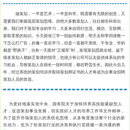
做策划，一半是艺术，一半是科学。既需要有无限的创意，又
需要我们掌握底层策划思维。但绝大多数策划人，往往都非科班出
身。我们对于策划专业的学习，大多来自同行交流、模仿、互联网，
获取零星的知识。今天跟张三学一招如何刷屏，明天去和李四请教一
下怎么打广告，好像一直在学习，但是一直都不系统、不专业，学的
都是“野路子”，当有一天面对“正规军”时，发现策划思路全错。鉴于
很多策划人都缺乏靠谱的指导，也很少有公司可以去提供体系化的学
习机会，导致策划人在很长一段时间里，都在野蛮生长。因此今后几
年，经过系统的策划培训并取得策划师证书的人才将成为企事业招聘
策划人员的首选。
为更好地落实党中央、国务院关于加快培养高技能紧缺型人
才，促进策划事业发展，切实抓好人才的培养工作等文件精神，
为了提升市场策划人的系统化思维，从多角度激活整个行业的新
生动力，也为了给策划行业的决策和执行层搭建一条沟通的桥