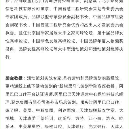
授，品牌联盟(北京)咨询股份公司董事、副总裁，北京茶树菇
信息科技有限公司董事、中国智慧工程研究会策划专业委员会
专家团成员、品牌联盟专家委员会副秘书长、中国品牌节组委
会副秘书长，中国智慧工程研究会优秀和杰出人才发展委员会
执委。担任北京国际家居展未来之家高峰论坛、第十届品牌女
性高峰论坛、中国绿色发展高峰论坛、中国品牌年度人物颁奖
盛典、品牌女性高峰论坛等大中型活动策划和活动策划统筹执
行。
梁金教授：
活动策划实战专家,具有营销和品牌策划实践经验、
更精通线上线下活动策划的“新锐黑马”,策划学院客座教授，阿
里巴巴口碑平台认证讲师,阿里巴巴天津运营中心探坦科技总经
理,聚龙集团有限公司海外市场总策划。服务过阿里巴巴口碑、
饿了吗、美团、中粮集团、利达面粉、天津妇联新农学堂、大
悦城、天津农委干部培训、欢乐谷、方特、江小白、浩克、吃
乐马、中美星星桥、极橙口腔、天津银行、光大银行、天津人