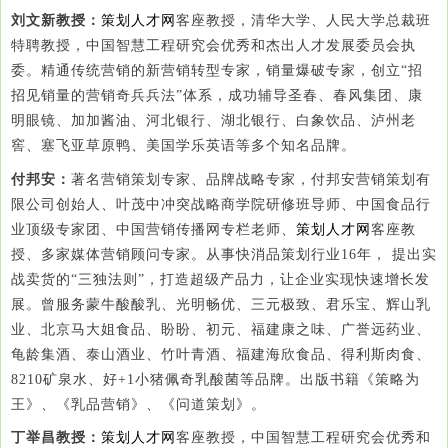
刘文新教授：
策划人才网
客座教授，清华大学、人民大学总裁班
特聘教授，中国智慧工程研究会优秀和杰出人才发展委员会执
委。精通传统营销的新营销转型专家，销量爆破专家，创立“招
招见销量的营销奇兵兵法”体系，成功辅导圣春、春风集团、康
明眼镜、加加酱油、河北银行、湖北银行、白象饮品、泸州老
窖、塞飞亚草原鸭、美国学乐英语等多个知名品牌。
付邦安：
著名营销策划专家、品牌战略专家，付邦安营销策划有
限公司创始人、叶茂中冲突战略商学院研修班导师、中国食品行
业顶级专家团、中国营销传播网专栏老师、
策划人才网
客座教
授、多家媒体营销顾问专家。从事快消品策划行业16年， 提出实
战卖货的“三独法则”，打造超级产品力，让企业实现快速增长发
展。曾服务蒙牛酸酸乳、光明畅优、三元极致、君乐宝、辉山乳
业、北京马大姐食品、盼盼、初元、福建康之味、广誉远药业、
龟龄集酒、泰山酒业、竹叶青酒、福建海欣食品、得利斯肉食、
8210矿泉水、好+1小猪佩奇乳酸菌等品牌。出版书籍《策略为
王》、《乳品营销》、《问道策划》。
丁举昌教授：
策划人才网
客座
教授，中国智慧工程研究会优秀和