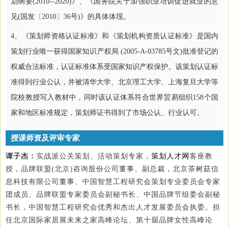
划纲要(2010--2020)》、《国务院关于加强职业培训促进就业的意
见(国发〔2010〕36号)》的具体体现。
4、《策划师资格认证标准》和《策划机构资质认证标准》是国内
策划行业唯一获得国家知识产权局 (2005-A-03785号文)批准登记的
权威合法标准，认证标准体系受国家知识产权保护。该策划认证标
准得到行业公认，并被清华大学、北京理工大学、上海复旦大学等
院校教授写入教材中，同时该认证体系符合世界贸易组织158个国
家和地区标准规定，策划师证书得到了市场公认、行业认可。
授课师资及评审专家
谭子杰：
实战派公关策划、活动策划专家，
策划人才网
客座教
授，品牌联盟(北京)咨询股份公司董事、副总裁，北京茶树菇信
息科技有限公司董事、中国智慧工程研究会策划专业委员会专家
团成员、品牌联盟专家委员会副秘书长、中国品牌节组委会副秘
书长，中国智慧工程研究会优秀和杰出人才发展委员会执委。担
任北京国际家居展未来之家高峰论坛、第十届品牌女性高峰论