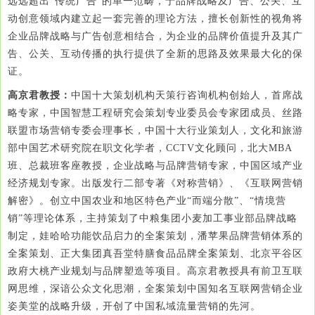
远远超出“传统广告”的单一范畴，于品牌战略及广告、公关、互
动创意领域内建立起一套完善的理论方法，擅长创新性的视角将
企业品牌战略与广告创意相结合，为企业的品牌价值提升及其广
告、公关、互动传播的执行提供了全新的思路及效果最大化的保
证。
高京君教授：
中国十大策划机构天策行咨询机构创始人，首席战
略专家，中国智慧工程研究会策划专业委员会专家团成员、丝路
联盟市场营销专委会理事长，中国十大行业策划人，文化和旅游
部中国艺术研究院在职文化学者，CCTV文化顾问，北大MBA
班、总裁班客座教授，企业战略与品牌营销专家，中国区域产业
经济规划专家。出版发行二部专著《对称营销》、《互联网营销
解密》。创立中国农业和地区特色产业“而端分散”、“情境营
销”等理论体系，主持策划了中粮集团小麦加工事业部品牌战略
制定，娃哈哈功能饮品启力的全案策划，潘苹果品牌营销体系的
全案策划、正大集团真吾堂特膳食品品牌全案策划、北京平谷区
政府大桃产业规划与品牌塑造等项目。高京君教授具有前卫互联
网思维，深谙公众文化思潮，全案策划中国知名互联网营销企业
姿美堂的战略升级，开创了中国私域流量营销的先河。