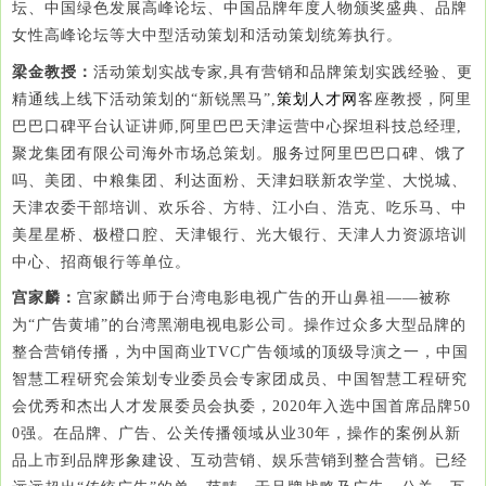
坛、中国绿色发展高峰论坛、中国品牌年度人物颁奖盛典、品牌
女性高峰论坛等大中型活动策划和活动策划统筹执行。
梁金教授：
活动策划实战专家,具有营销和品牌策划实践经验、更
精通线上线下活动策划的“新锐黑马”,
策划人才网
客座教授，阿里
巴巴口碑平台认证讲师,阿里巴巴天津运营中心探坦科技总经理,
聚龙集团有限公司海外市场总策划。服务过阿里巴巴口碑、饿了
吗、美团、中粮集团、利达面粉、天津妇联新农学堂、大悦城、
天津农委干部培训、欢乐谷、方特、江小白、浩克、吃乐马、中
美星星桥、极橙口腔、天津银行、光大银行、天津人力资源培训
中心、招商银行等单位。
宫家麟：
宫家麟出师于台湾电影电视广告的开山鼻祖——被称
为“广告黄埔”的台湾黑潮电视电影公司。操作过众多大型品牌的
整合营销传播，为中国商业TVC广告领域的顶级导演之一，中国
智慧工程研究会策划专业委员会专家团成员、中国智慧工程研究
会优秀和杰出人才发展委员会执委，2020年入选
中国首席品牌50
0强
。在品牌、广告、公关传播领域从业30年，操作的案例从新
品上市到品牌形象建设、互动营销、娱乐营销到整合营销。已经