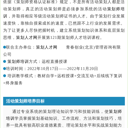
依据《策划师资格认证标准》规定，不是所有活动策划人都是活
动策划师，真正的活动策划师是必须参加系统的活动
策划师培
训
，并取得相应等级活动策划师证书的人才。由于策划行业发展
速度快，靠独自摸索成长的速度，已然跟不上行业的发展需求。
为了让更多人尽快把握时机，建立系统策划知识体系和底层策划
思维，
策划人才网
开展第121期策划师人才培训课程。
联合主办单位：
策划人才网
青春创业(北京)管理咨询有限
公司
策划师培训
方式：
远程直播授课
培训时间：
2022年10月17日——2022年11月20日
培训教学模式：
教材自学+远程授课+交流互动+后续线下复训
+终身服务
活动策划师培养目标
通过专业系统的策划理论知识学习和技能训练，使
策划师
培训
学员掌握策划基础知识、工作流程、方法和策划技巧，培
养一批具有较高职业道德素质、理论策划水平和实战策划能力