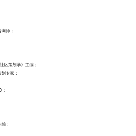
咨询师；
；
《社区策划学》主编；
策划专家；
O；
主编；