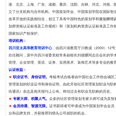
港、北京、上海、广东、成都、重庆、沈阳、吉林、河北、河南、
立了分支机构与合作机构。中国策划学会、中国策划学院在国际智
改革开放的实践相结合，创立了具有中国特色的策划学和
策划师培
划师资格认证标准及工作规程》和《策划机构资质认证标准及工作规程
国家知识产权保护。
培训机构：
四川亚太高等教育培训中心
，由四川省教育厅川教成（2000）1
欣任顾问，原中共四川省委党校常务副校长刘德骥同志任会长的学
管理、企业管理、英语、证券、实用美术、装饰艺术等多专业的教
认证收益：
★
职业证书、身份证明。
考核考试合格者由中国社会工作协会城区
管理策划的职业证书和身份证明。由此开创社区管理策划职业与职称
街通讯》杂志及相关报刊上公布。终结过去有职业无职称的历史。
★
专家大师、积聚人气。
众多的社区管理策划专家大师可成为其智
★
会员待遇、智源无限。
证书获得者可申请成为中国策划学会会员
台和品牌支持，并获推荐到猎头公司就职的机会。