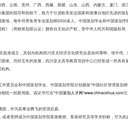
陕西、云南、贵州、广西、西藏、新疆、山东、山西、内蒙古、厦门、浙
业集团的指导和协助下，致力于引进欧美发达国家和港澳台地区先进的策
训
基地，每年培养各类专业策划师2000多人。中国策划学会和中国策划
》（简称策划双认证）拥有自主知识产权，受中华人民共和国版权局（2005
2号文批准成立，其创办机构四川亚太经济文化研究会是由何厚铧、张中伟
术团体。历经五年的发展，四川亚太高等教育培训中心已经形成一所具有
育机构。
工作委员会和中国策划学会、中国策划学院分别颁发"中国社区管理策划师
相统一的新局面。该证书可在"中国
策划人才网
"
www.chinacehua.com
注
囊团，作为其事业腾飞的坚强后盾。
，或者受聘成为中国策划学院客座教授、客座研究员等学术职称，可为其